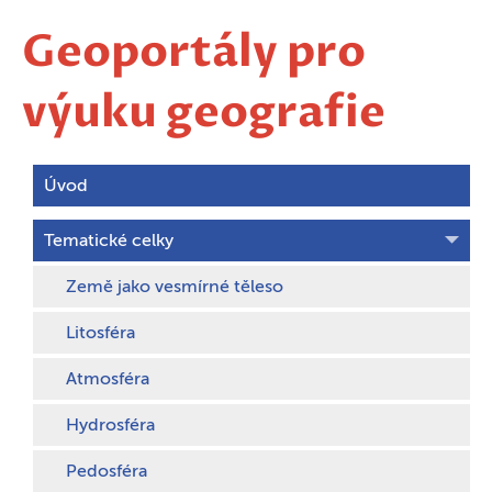
Geoportály pro
výuku geografie
Úvod
Tematické celky
Země jako vesmírné těleso
Litosféra
Atmosféra
Hydrosféra
Pedosféra