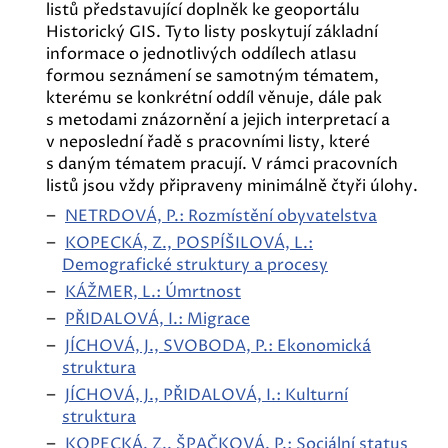
listů představující doplněk ke geoportálu
Historický GIS. Tyto listy poskytují základní
informace o jednotlivých oddílech atlasu
formou seznámení se samotným tématem,
kterému se konkrétní oddíl věnuje, dále pak
s metodami znázornění a jejich interpretací a
v neposlední řadě s pracovními listy, které
s daným tématem pracují. V rámci pracovních
listů jsou vždy připraveny minimálně čtyři úlohy.
NETRDOVÁ, P.: Rozmístění obyvatelstva
KOPECKÁ, Z., POSPÍŠILOVÁ, L.:
Demografické struktury a procesy
KÁŽMER, L.: Úmrtnost
PŘIDALOVÁ, I.: Migrace
JÍCHOVÁ, J., SVOBODA, P.: Ekonomická
struktura
JÍCHOVÁ, J., PŘIDALOVÁ, I.: Kulturní
struktura
KOPECKÁ, Z., ŠPAČKOVÁ, P.: Sociální status